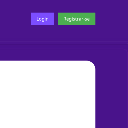
Login
Registrar-se