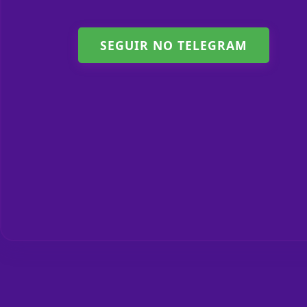
SEGUIR NO TELEGRAM