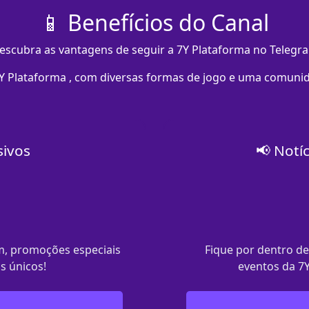
📱 Benefícios do Canal
escubra as vantagens de seguir a 7Y Plataforma no Telegr
 Plataforma , com diversas formas de jogo e uma comunid
sivos
📢 Notí
m, promoções especiais
Fique por dentro d
s únicos!
eventos da 7