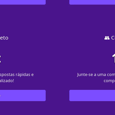
reto
👥 
t
espostas rápidas e
Junte-se a uma com
lizado!
compa
e