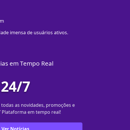
am
ade imensa de usuários ativos.
cias em Tempo Real
24/7
e todas as novidades, promoções e
Y Plataforma em tempo real!
Ver Notícias