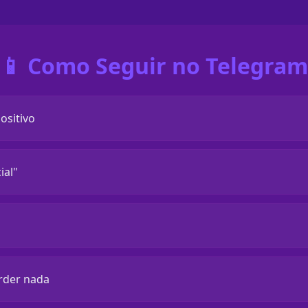
📱 Como Seguir no Telegram
ositivo
ial"
erder nada