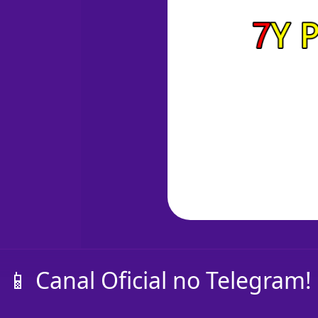
📱 Canal Oficial no Telegram!