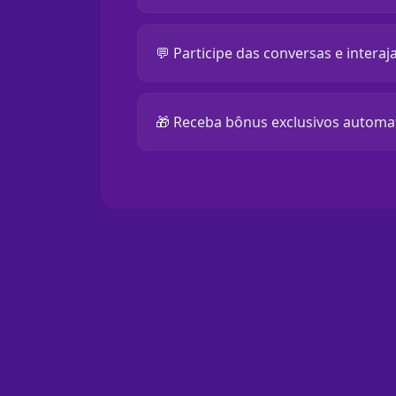
💬 Participe das conversas e interaj
🎁 Receba bônus exclusivos autom