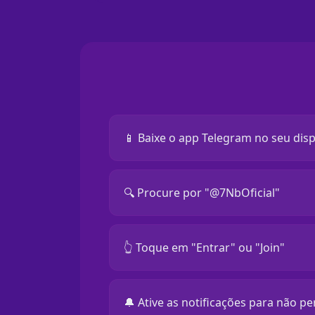
📱 Baixe o app Telegram no seu disp
🔍 Procure por "@7NbOficial"
👆 Toque em "Entrar" ou "Join"
🔔 Ative as notificações para não p