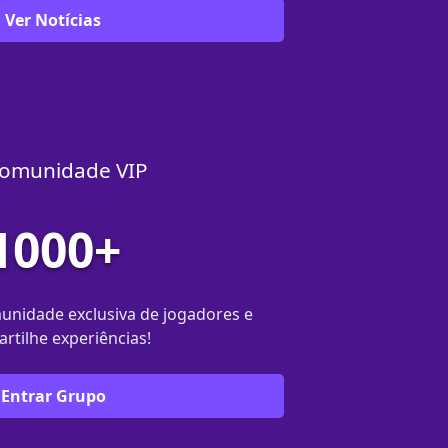
Ver Notícias
Comunidade VIP
1000+
unidade exclusiva de jogadores e
rtilhe experiências!
Entrar Grupo