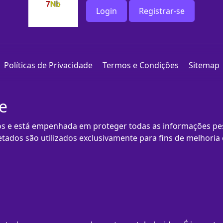
Login
Registrar-se
Políticas de Privacidade
Termos e Condições
Sitemap
de
ios e está empenhada em proteger todas as informações pe
tados são utilizados exclusivamente para fins de melhoria