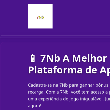
📱 7Nb A Melhor
Plataforma de A
Cadastre-se na 7Nb para ganhar bônus 
recarga. Com a 7Nb, você tem acesso a 
uma experiência de jogo inigualável. J
agora!