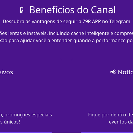
📱 Benefícios do Canal
Descubra as vantagens de seguir a 79R APP no Telegram
xões lentas e instáveis, incluindo cache inteligente e com
xão para ajudar você a entender quando a performance pod
sivos
📢 Notí
m, promoções especiais
Fique por dentro d
s únicos!
eventos d