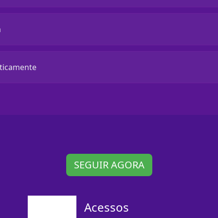
a
aticamente
SEGUIR AGORA
Acessos