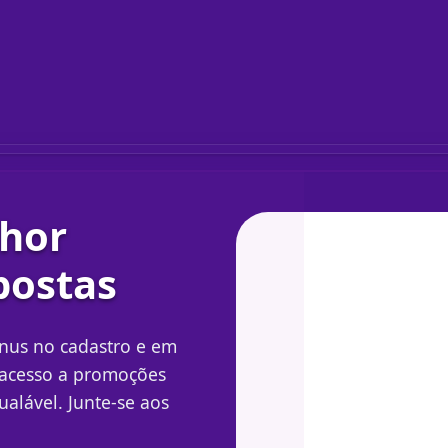
lhor
postas
nus no cadastro e em
 acesso a promoções
ualável. Junte-se aos