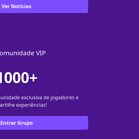
Ver Notícias
Comunidade VIP
1000+
unidade exclusiva de jogadores e
rtilhe experiências!
Entrar Grupo