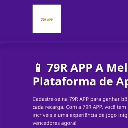
📱 79R APP A Me
Plataforma de A
Cadastre-se na 79R APP para ganhar bô
cada recarga. Com a 79R APP, você tem
incríveis e uma experiência de jogo inig
vencedores agora!