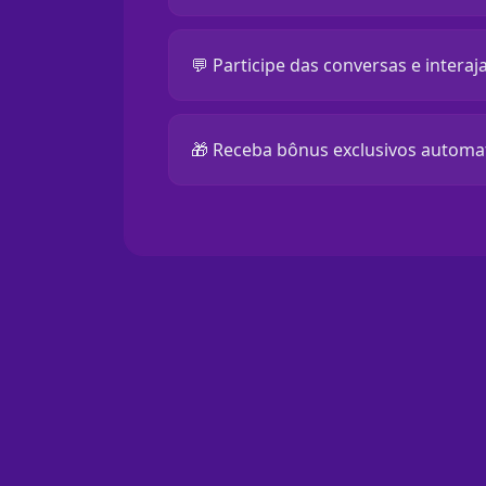
💬 Participe das conversas e interaj
🎁 Receba bônus exclusivos autom