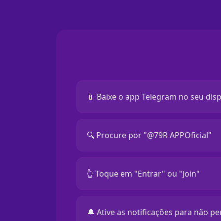
📱 Baixe o app Telegram no seu disp
🔍 Procure por "@79R APPOficial"
👆 Toque em "Entrar" ou "Join"
🔔 Ative as notificações para não p