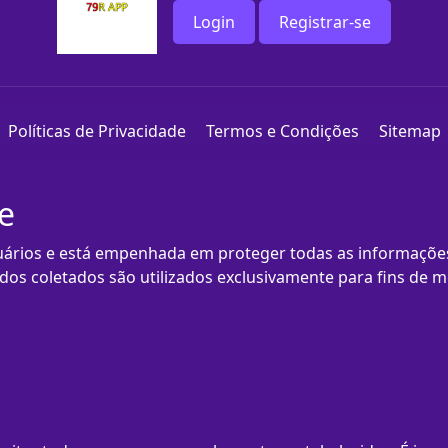
Login
Registrar-se
Políticas de Privacidade
Termos e Condições
Sitemap
de
suários e está empenhada em proteger todas as informaçõe
os coletados são utilizados exclusivamente para fins de m