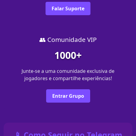
Falar Suporte
👥 Comunidade VIP
1000+
Junte-se a uma comunidade exclusiva de
jogadores e compartilhe experiências!
Entrar Grupo
📱 Como Seguir no Telegram