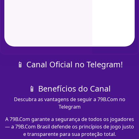
📱 Canal Oficial no Telegram!
📱 Benefícios do Canal
Descubra as vantagens de seguir a 79B.Com no
Telegram
A 79B.Com garante a segurança de todos os jogadores
— a 79B.Com Brasil defende os princípios de jogo justo
e transparente para sua proteção total.