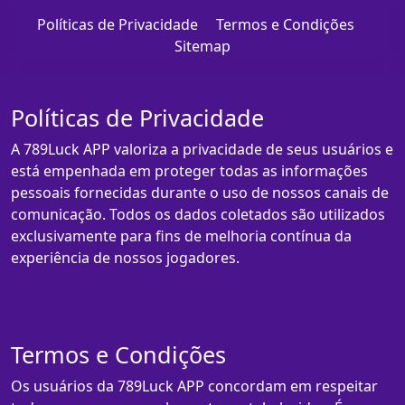
Políticas de Privacidade
Termos e Condições
Sitemap
Políticas de Privacidade
A 789Luck APP valoriza a privacidade de seus usuários e
está empenhada em proteger todas as informações
pessoais fornecidas durante o uso de nossos canais de
comunicação. Todos os dados coletados são utilizados
exclusivamente para fins de melhoria contínua da
experiência de nossos jogadores.
Termos e Condições
Os usuários da 789Luck APP concordam em respeitar