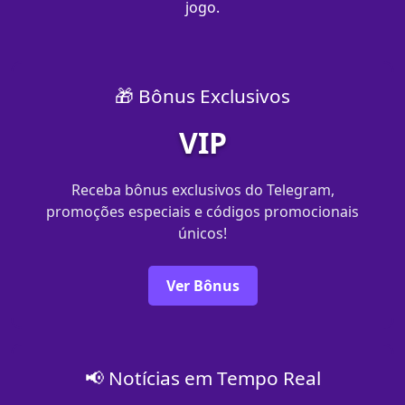
jogo.
🎁 Bônus Exclusivos
VIP
Receba bônus exclusivos do Telegram,
promoções especiais e códigos promocionais
únicos!
Ver Bônus
📢 Notícias em Tempo Real