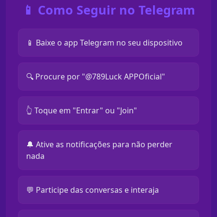
📱 Como Seguir no Telegram
📱 Baixe o app Telegram no seu dispositivo
🔍 Procure por "@789Luck APPOficial"
👆 Toque em "Entrar" ou "Join"
🔔 Ative as notificações para não perder
nada
💬 Participe das conversas e interaja