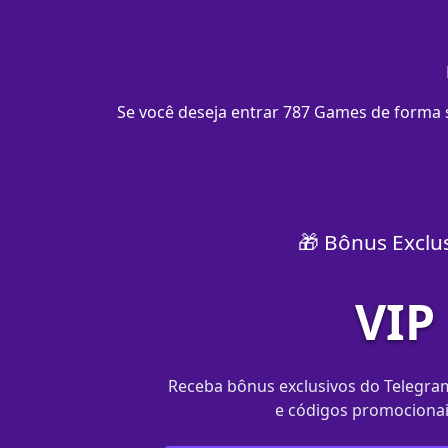
Se você deseja entrar 787 Games de forma s
🎁 Bônus Exclu
VIP
Receba bônus exclusivos do Telegra
e códigos promocionai