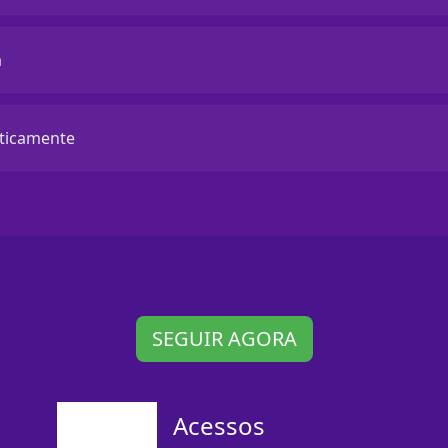
a
aticamente
SEGUIR AGORA
Acessos