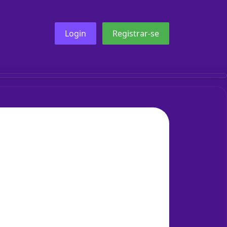
Login
Registrar-se