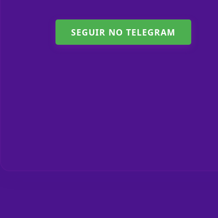
SEGUIR NO TELEGRAM