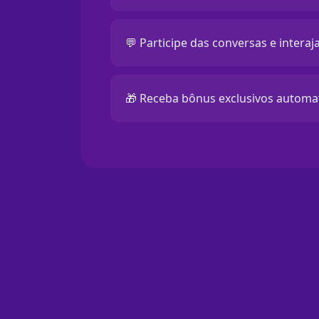
💬 Participe das conversas e interaj
🎁 Receba bônus exclusivos autom