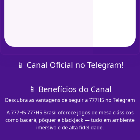
📱 Canal Oficial no Telegram!
📱 Benefícios do Canal
Descubra as vantagens de seguir a 777H5 no Telegram
A 777H5 777H5 Brasil oferece jogos de mesa clássicos
como bacará, pôquer e blackjack — tudo em ambiente
imersivo e de alta fidelidade.