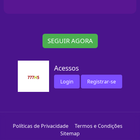
SEGUIR AGORA
Acessos
Login
Registrar-se
Políticas de Privacidade
Termos e Condições
Sitemap