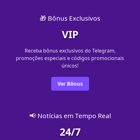
🎁 Bônus Exclusivos
VIP
Receba bônus exclusivos do Telegram,
promoções especiais e códigos promocionais
únicos!
Ver Bônus
📢 Notícias em Tempo Real
24/7