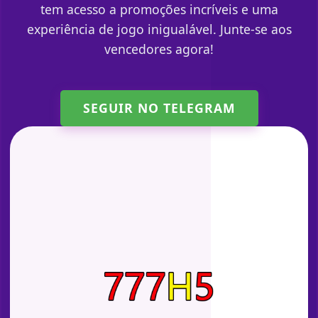
tem acesso a promoções incríveis e uma
experiência de jogo inigualável. Junte-se aos
vencedores agora!
SEGUIR NO TELEGRAM