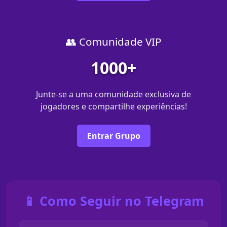
👥 Comunidade VIP
1000+
Junte-se a uma comunidade exclusiva de
jogadores e compartilhe experiências!
Entrar Grupo
📱 Como Seguir no Telegram