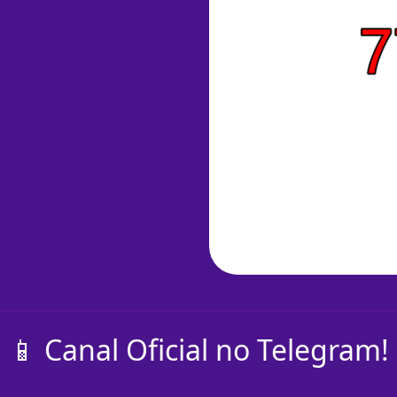
📱 Canal Oficial no Telegram!