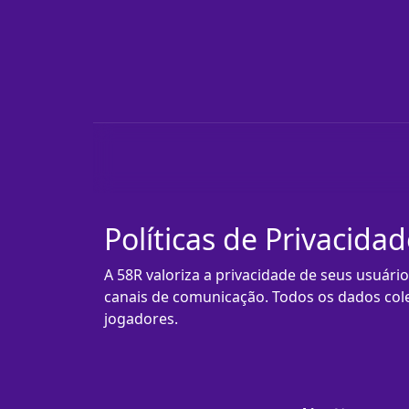
Políticas de Privacida
A 58R valoriza a privacidade de seus usuár
canais de comunicação. Todos os dados cole
jogadores.