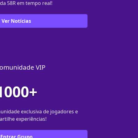
 da 58R em tempo real!
Ver Notícias
Comunidade VIP
1000+
unidade exclusiva de jogadores e
rtilhe experiências!
Entrar Grupo