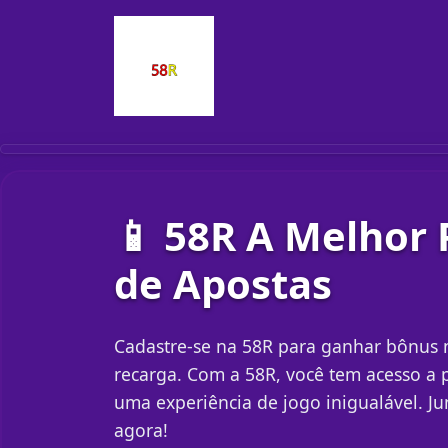
📱 58R A Melhor
de Apostas
Cadastre-se na 58R para ganhar bônus 
recarga. Com a 58R, você tem acesso a 
uma experiência de jogo inigualável. J
agora!