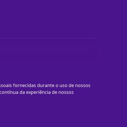
ssoais fornecidas durante o uso de nossos
 contínua da experiência de nossos