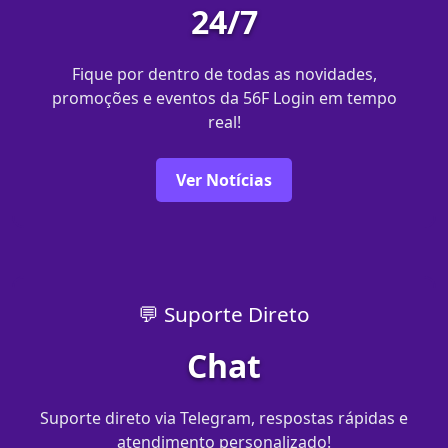
24/7
Fique por dentro de todas as novidades,
promoções e eventos da 56F Login em tempo
real!
Ver Notícias
💬 Suporte Direto
Chat
Suporte direto via Telegram, respostas rápidas e
atendimento personalizado!