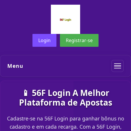
Login
Registrar-se
Menu
📱 56F Login A Melhor
Plataforma de Apostas
Cadastre-se na 56F Login para ganhar bônus no
cadastro e em cada recarga. Com a 56F Login,