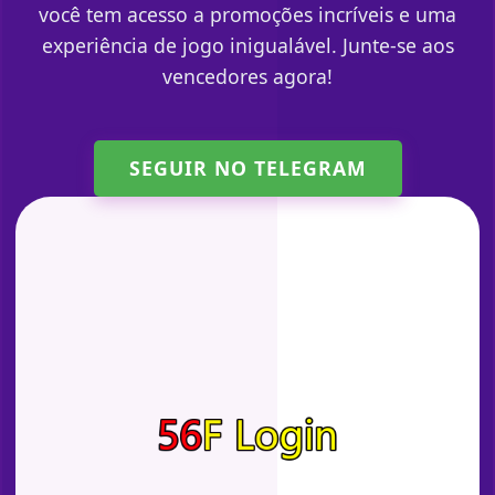
você tem acesso a promoções incríveis e uma
experiência de jogo inigualável. Junte-se aos
vencedores agora!
SEGUIR NO TELEGRAM