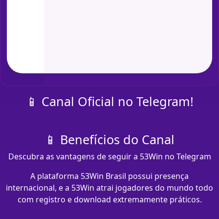
📱 Canal Oficial no Telegram!
📱 Benefícios do Canal
Descubra as vantagens de seguir a 53Win no Telegram
A plataforma 53Win Brasil possui presença
internacional, e a 53Win atrai jogadores do mundo todo
com registro e download extremamente práticos.