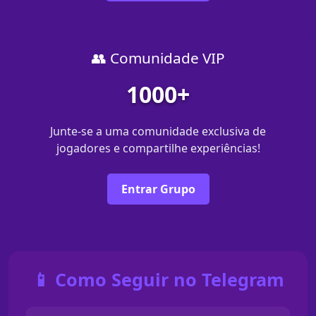
👥 Comunidade VIP
1000+
Junte-se a uma comunidade exclusiva de
jogadores e compartilhe experiências!
Entrar Grupo
📱 Como Seguir no Telegram