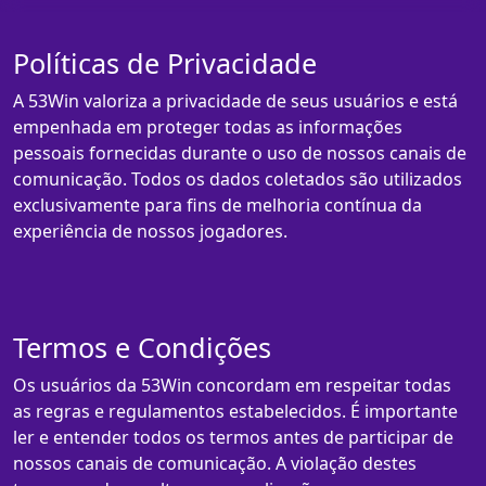
Políticas de Privacidade
A 53Win valoriza a privacidade de seus usuários e está
empenhada em proteger todas as informações
pessoais fornecidas durante o uso de nossos canais de
comunicação. Todos os dados coletados são utilizados
exclusivamente para fins de melhoria contínua da
experiência de nossos jogadores.
Termos e Condições
Os usuários da 53Win concordam em respeitar todas
as regras e regulamentos estabelecidos. É importante
ler e entender todos os termos antes de participar de
nossos canais de comunicação. A violação destes