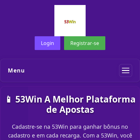
Login
Registrar-se
Menu
📱 53Win A Melhor Plataforma
de Apostas
Cadastre-se na 53Win para ganhar bônus no
cadastro e em cada recarga. Com a 53Win, você