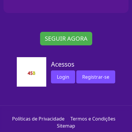
SEGUIR AGORA
Acessos
Login
Registrar-se
Políticas de Privacidade
Termos e Condições
Sitemap