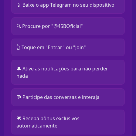
📱 Baixe o app Telegram no seu dispositivo
🔍 Procure por "@45BOficial"
👆 Toque em "Entrar" ou "Join"
🔔 Ative as notificações para não perder
nada
💬 Participe das conversas e interaja
🎁 Receba bônus exclusivos
automaticamente