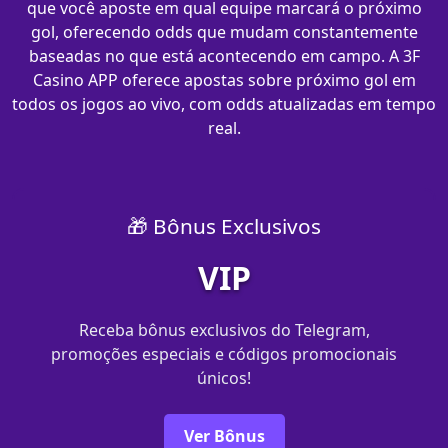
que você aposte em qual equipe marcará o próximo
gol, oferecendo odds que mudam constantemente
baseadas no que está acontecendo em campo. A 3F
Casino APP oferece apostas sobre próximo gol em
todos os jogos ao vivo, com odds atualizadas em tempo
real.
🎁 Bônus Exclusivos
VIP
Receba bônus exclusivos do Telegram,
promoções especiais e códigos promocionais
únicos!
Ver Bônus