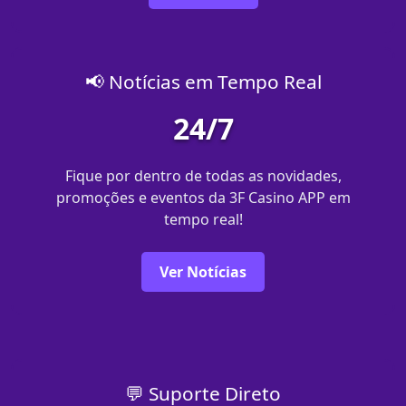
📢 Notícias em Tempo Real
24/7
Fique por dentro de todas as novidades,
promoções e eventos da 3F Casino APP em
tempo real!
Ver Notícias
💬 Suporte Direto