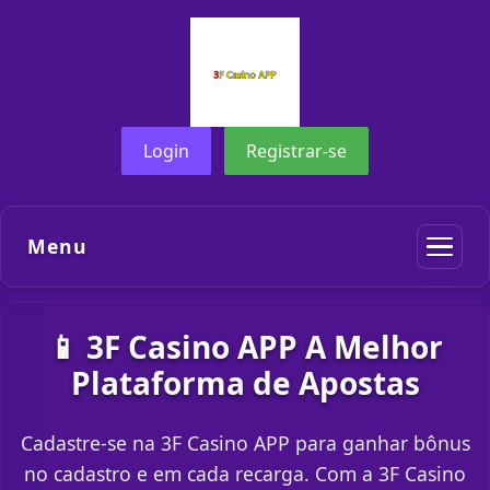
Login
Registrar-se
Menu
📱 3F Casino APP A Melhor
Plataforma de Apostas
Cadastre-se na 3F Casino APP para ganhar bônus
no cadastro e em cada recarga. Com a 3F Casino