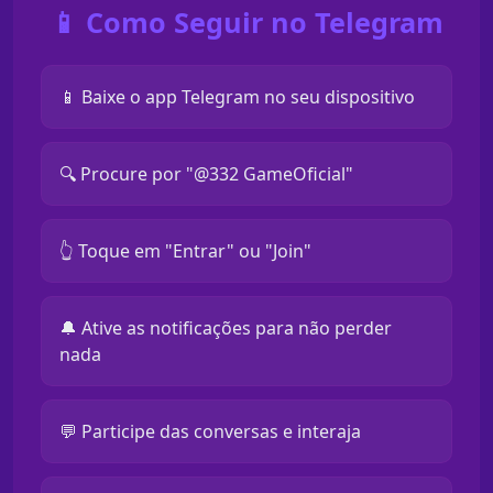
📱 Como Seguir no Telegram
📱 Baixe o app Telegram no seu dispositivo
🔍 Procure por "@332 GameOficial"
👆 Toque em "Entrar" ou "Join"
🔔 Ative as notificações para não perder
nada
💬 Participe das conversas e interaja