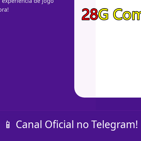
 experiência de jogo
ora!
📱 Canal Oficial no Telegram!