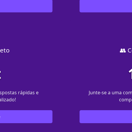
reto
👥 
t
espostas rápidas e
Junte-se a uma com
lizado!
compa
e