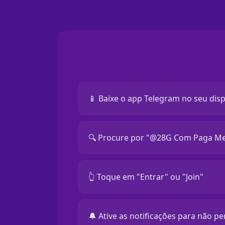
📱 Baixe o app Telegram no seu disp
🔍 Procure por "@28G Com Paga Me
👆 Toque em "Entrar" ou "Join"
🔔 Ative as notificações para não p