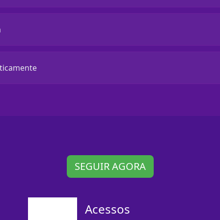
a
aticamente
SEGUIR AGORA
Acessos