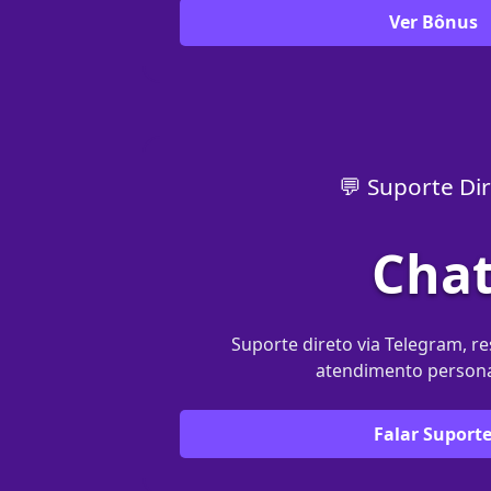
Ver Bônus
💬 Suporte Di
Cha
Suporte direto via Telegram, r
atendimento persona
Falar Suport