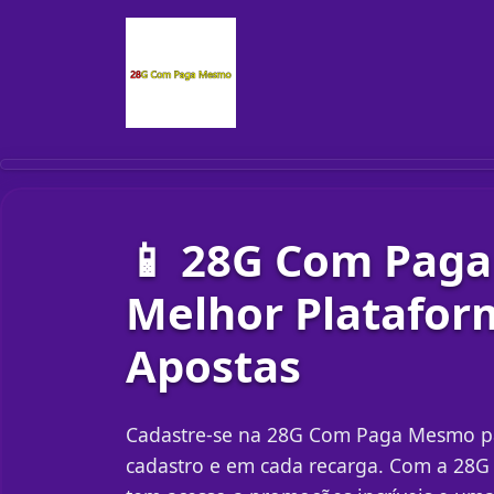
📱 28G Com Pag
Melhor Platafor
Apostas
Cadastre-se na 28G Com Paga Mesmo p
cadastro e em cada recarga. Com a 28