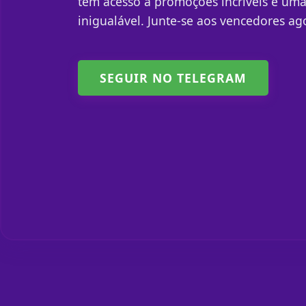
tem acesso a promoções incríveis e uma
inigualável. Junte-se aos vencedores ag
SEGUIR NO TELEGRAM