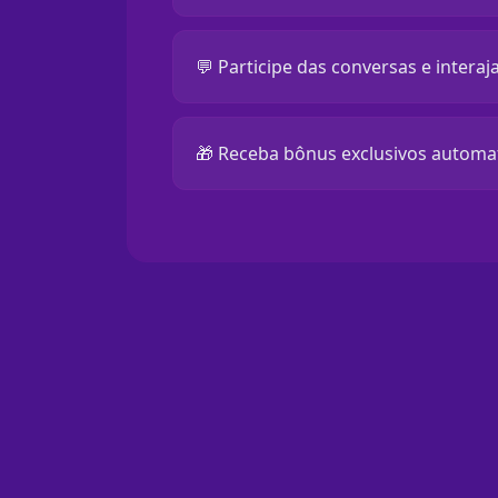
💬 Participe das conversas e interaj
🎁 Receba bônus exclusivos autom