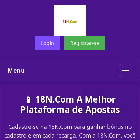
Login
Registrar-se
Menu
📱 18N.Com A Melhor
Plataforma de Apostas
Cadastre-se na 18N.Com para ganhar bônus no
cadastro e em cada recarga. Com a 18N.Com, você