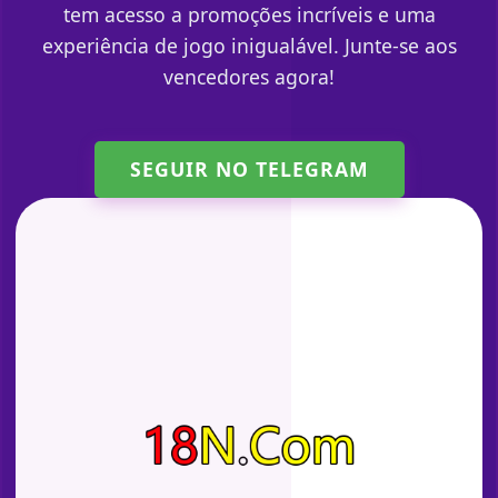
tem acesso a promoções incríveis e uma
experiência de jogo inigualável. Junte-se aos
vencedores agora!
SEGUIR NO TELEGRAM