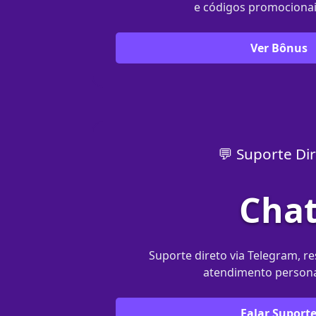
e códigos promocionai
Ver Bônus
💬 Suporte Di
Cha
Suporte direto via Telegram, r
atendimento persona
Falar Suport