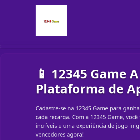
📱 12345 Game A
Plataforma de A
Cadastre-se na 12345 Game para ganha
cada recarga. Com a 12345 Game, você
incríveis e uma experiência de jogo inig
vencedores agora!