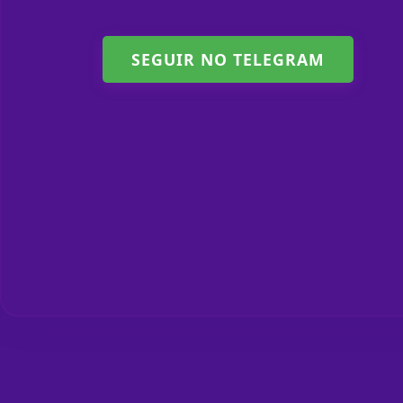
SEGUIR NO TELEGRAM