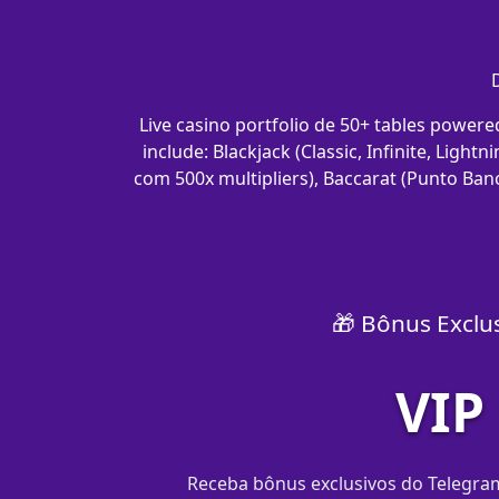
Live casino portfolio de 50+ tables powere
include: Blackjack (Classic, Infinite, Lig
com 500x multipliers), Baccarat (Punto Ba
🎁 Bônus Exclu
VIP
Receba bônus exclusivos do Telegra