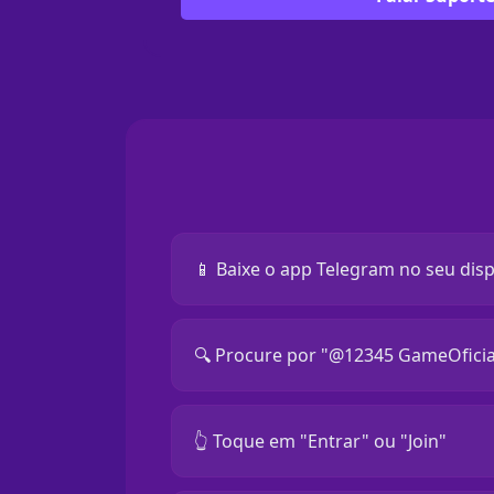
📱 Baixe o app Telegram no seu disp
🔍 Procure por "@12345 GameOficia
👆 Toque em "Entrar" ou "Join"