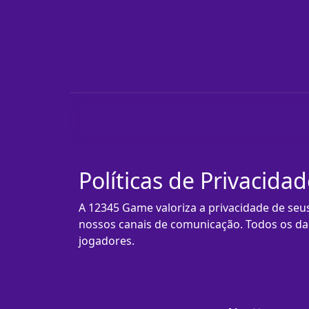
Políticas de Privacida
A 12345 Game valoriza a privacidade de se
nossos canais de comunicação. Todos os dad
jogadores.