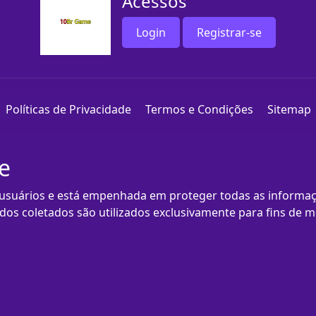
Acessos
Login
Registrar-se
Políticas de Privacidade
Termos e Condições
Sitemap
de
s usuários e está empenhada em proteger todas as informaç
os coletados são utilizados exclusivamente para fins de m