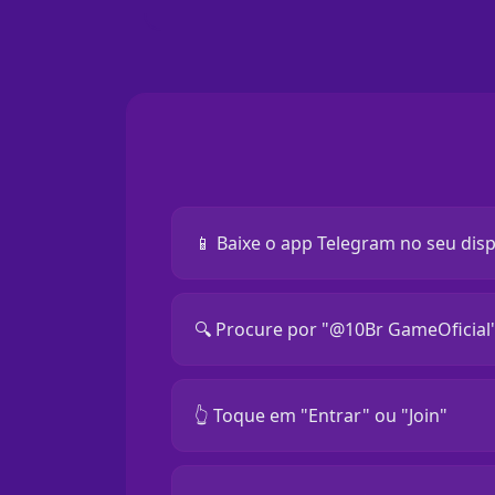
📱 Baixe o app Telegram no seu disp
🔍 Procure por "@10Br GameOficial
👆 Toque em "Entrar" ou "Join"