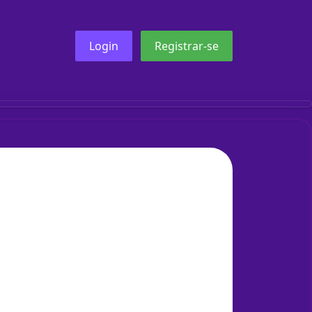
Login
Registrar-se