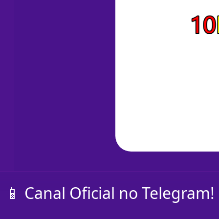
📱 Canal Oficial no Telegram!