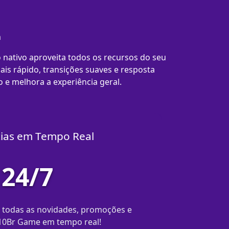
m
o nativo aproveita todos os recursos do seu
is rápido, transições suaves e resposta
e melhora a experiência geral.
cias em Tempo Real
24/7
e todas as novidades, promoções e
10Br Game em tempo real!