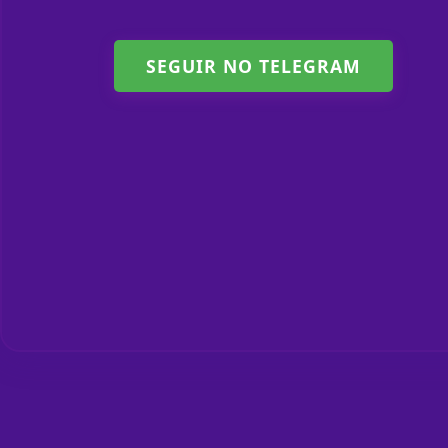
SEGUIR NO TELEGRAM