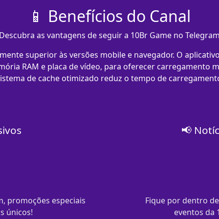
📱 Benefícios do Canal
Descubra as vantagens de seguir a 10Br Game no Telegra
amente superior às versões mobile e navegador. O aplicativ
ória RAM e placa de vídeo, para oferecer carregamento ma
istema de cache otimizado reduz o tempo de carregamento 
sivos
📢 Notí
m, promoções especiais
Fique por dentro d
s únicos!
eventos da 