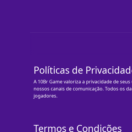
Políticas de Privacida
A 10Br Game valoriza a privacidade de seu
nossos canais de comunicação. Todos os dad
jogadores.
Termos e Condições