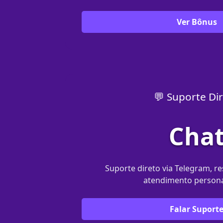
Ver Bônus
💬 Suporte Di
Cha
Suporte direto via Telegram, r
atendimento persona
Falar Suport